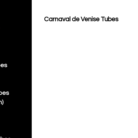
Carnaval de Venise Tubes
bes
bes
n)