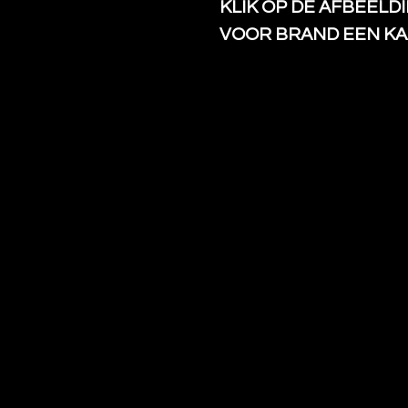
KLIK OP DE AFBEELD
VOOR BRAND EEN K