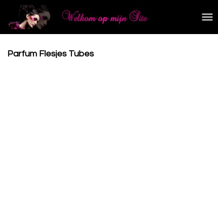
Ga
direct
naar
de
hoofdinhoud
Parfum Flesjes Tubes