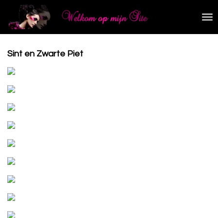
Ga
direct
naar
de
hoofdinhoud
Sint en Zwarte Piet