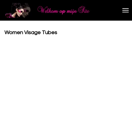
Ga
direct
naar
de
hoofdinhoud
Women Visage Tubes